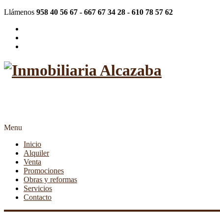
Llámenos
958 40 56 67 - 667 67 34 28 - 610 78 57 62
"Más de 20 años siendo su inmob
Menu
Inicio
Alquiler
Venta
Promociones
Obras y reformas
Servicios
Contacto