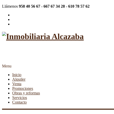
Llámenos
958 40 56 67 - 667 67 34 28 - 610 78 57 62
"Más de 20 años siendo su inmob
Menu
Inicio
Alquiler
Venta
Promociones
Obras y reformas
Servicios
Contacto