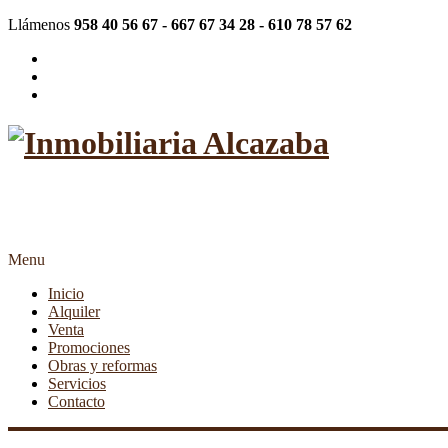
Llámenos
958 40 56 67 - 667 67 34 28 - 610 78 57 62
"Más de 20 años siendo su inmob
Menu
Inicio
Alquiler
Venta
Promociones
Obras y reformas
Servicios
Contacto