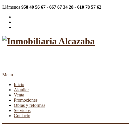
Llámenos
958 40 56 67 - 667 67 34 28 - 610 78 57 62
"Más de 20 años siendo su inmob
Menu
Inicio
Alquiler
Venta
Promociones
Obras y reformas
Servicios
Contacto